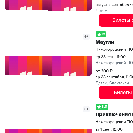
август и сентябрь
•
Детям
Билеты 
10
6+
Маугли
Нижегородский Т
ср 23 сент, 11:00
Нижегородский Т
от 300 ₽
ср 23 сентября, 11:
Детям, Спектакли
Билеты
8.5
6+
Приключения 
Нижегородский Т
вт 1 сент, 12:00