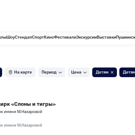
на карте
клы
Шоу
Стендап
Спорт
Кино
Фестивали
Экскурсии
Выставки
Пушкинск
На карте
Период
Цена
Детям
Детям
цирк «Слоны и тигры»
к имени М.Назаровой
к имени М.Назаровой