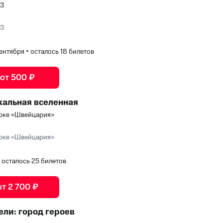
ЮЗ
ЮЗ
 сентября
•
осталось 18 билетов
 от 500 ₽
кальная вселенная
рке «Швейцария»
рке «Швейцария»
•
осталось 25 билетов
от 2 700 ₽
ли: город героев