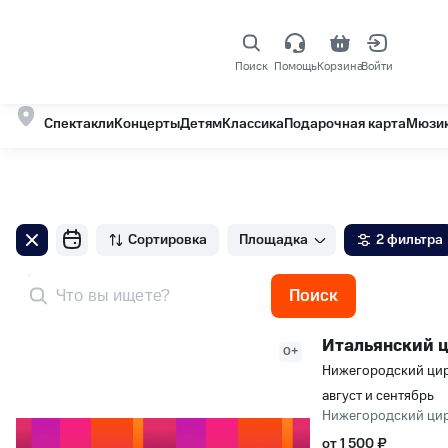
Поиск
Помощь
Корзина
Войти
Спектакли для детей от 7 до 11 лет
События 
40 событий
Спектакли
Концерты
Детям
Классика
Подарочная карта
Мюзи
Сортировка
Площадка
2 фильтра
Поиск
Итальянский 
0+
Нижегородский цир
август и сентябрь
Нижегородский цир
от 1 500 ₽