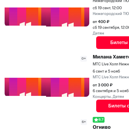
Нижегородский Т
сб 19 сент, 12:00
Нижегородский Т
от 400 ₽
сб 19 сентября, 12:
Детям
Билеты
Милана Хамето
0+
МТС Live Холл Ниж
6 сент и 5 нояб
МТС Live Холл Ниж
от 3 000 ₽
6 сентября и 5 ноя
Концерты, Детям
Билеты 
8.7
6+
Огниво