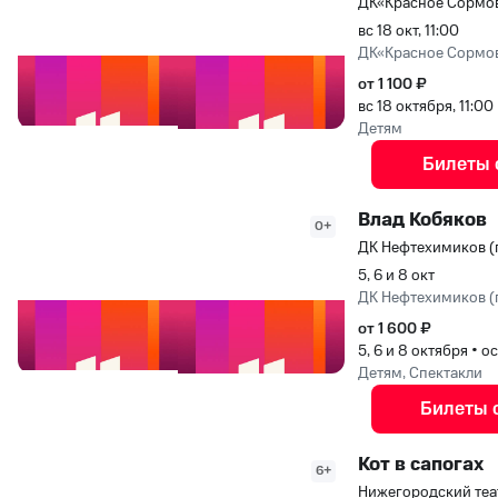
ДК«Красное Сормо
вс 18 окт, 11:00
ДК«Красное Сормо
от 1 100 ₽
вс 18 октября, 11:00
Детям
Билеты 
Влад Кобяков
0+
ДК Нефтехимиков (г
5, 6 и 8 окт
ДК Нефтехимиков (г
от 1 600 ₽
5, 6 и 8 октября
•
ос
Детям, Спектакли
Билеты 
Кот в сапогах
6+
Нижегородский теа