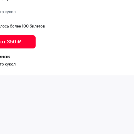
тр кукол
алось более 100 билетов
 от 350 ₽
енок
тр кукол
тр кукол
0
•
осталось более 100 билетов
 от 350 ₽
а
тр кукол