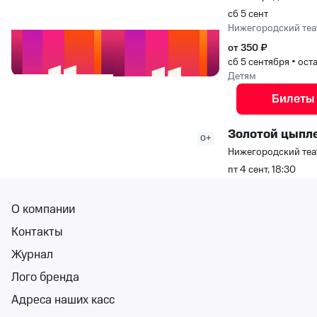
сб 5 сент
Нижегородский теа
от 350 ₽
сб 5 сентября
•
ост
Детям
Билеты
Золотой цыпл
0+
Нижегородский теа
пт 4 сент, 18:30
Нижегородский теа
от 350 ₽
О компании
пт 4 сентября, 18:3
Контакты
Детям
Журнал
Билеты
Лого бренда
Волк и козлят
0+
Адреса наших касс
Нижегородский теа