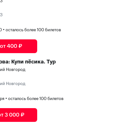
ЮЗ
ЮЗ
00
•
осталось более 100 билетов
 от 400 ₽
ва: Купи пёсика. Тур
ний Новгород
ний Новгород
бря
•
осталось более 100 билетов
от 3 000 ₽