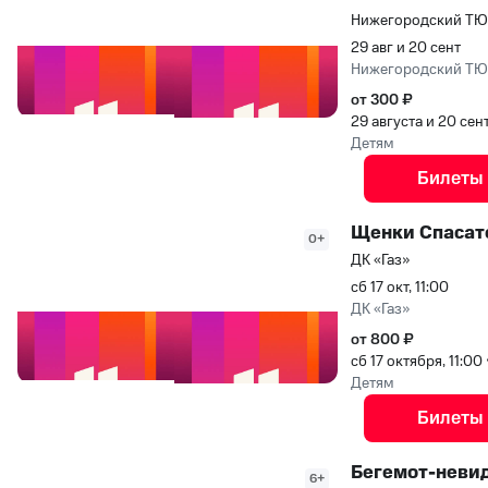
Нижегородский Т
29 авг и 20 сент
Нижегородский Т
от 300 ₽
29 августа и 20 се
Детям
Билеты
Щенки Спасате
0+
ДК «Газ»
сб 17 окт, 11:00
ДК «Газ»
от 800 ₽
сб 17 октября, 11:00
Детям
Билеты
Бегемот-неви
6+